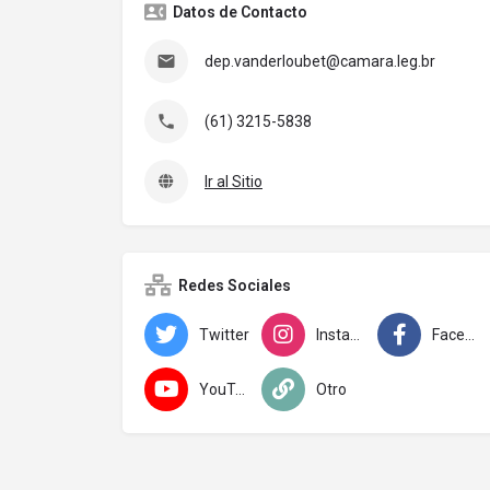
Datos de Contacto
dep.vanderloubet@camara.leg.br
(61) 3215-5838
Ir al Sitio
Redes Sociales
Twitter
Instagram
Facebook
YouTube
Otro