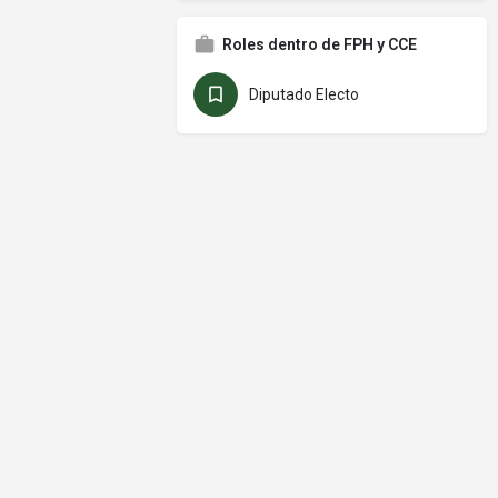
Roles dentro de FPH y CCE
Diputado Electo
© Frente Parlamentario Contra el Hambre de América Latina y el
Caribe