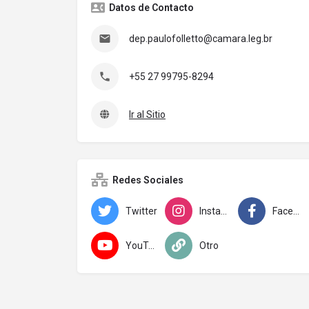
Datos de Contacto
dep.paulofolletto@camara.leg.br
+55 27 99795-8294
Ir al Sitio
Redes Sociales
Twitter
Instagram
Facebook
YouTube
Otro