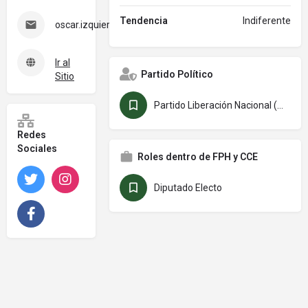
Tendencia
Indiferente
oscar.izquierdo@asamblea.go.cr
Ir al
Partido Político
Sitio
Partido Liberación Nacional (PLN)
Redes
Sociales
Roles dentro de FPH y CCE
Twitter
Instagram
Diputado Electo
Facebook