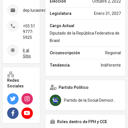
Elección
Octubre 2, 2022
dep.lucasredecker@camara.leg.br
Legislatura
Enero 31, 2027
Cargo Actual
+55 51
9777-
Diputado de la República Federativa de
5925
Brasil
Ir al
Circunscripción
Regional
Sitio
Tendencia
Indiferente
Redes
Sociales
Partido Político
Twitter
Instagram
Partido de la Social Democracia Brasileña (PSDB)
Facebook
YouTube
Roles dentro de FPH y CCE