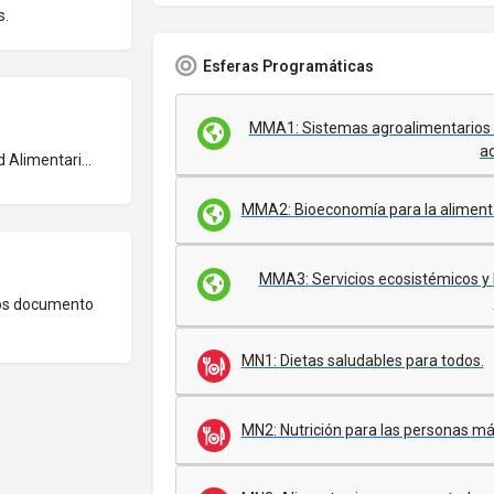
s.
Esferas Programáticas
MMA1: Sistemas agroalimentarios q
a
Seguridad Alimentaria y Nutricional
MMA2: Bioeconomía para la alimentac
MMA3: Servicios ecosistémicos y b
mos documento
MN1: Dietas saludables para todos.
MN2: Nutrición para las personas má