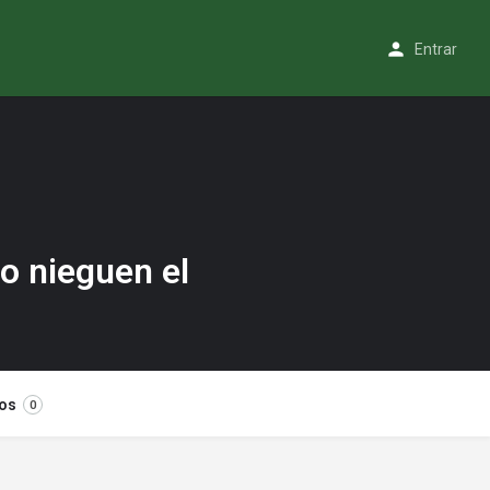
Entrar
o nieguen el
os
0