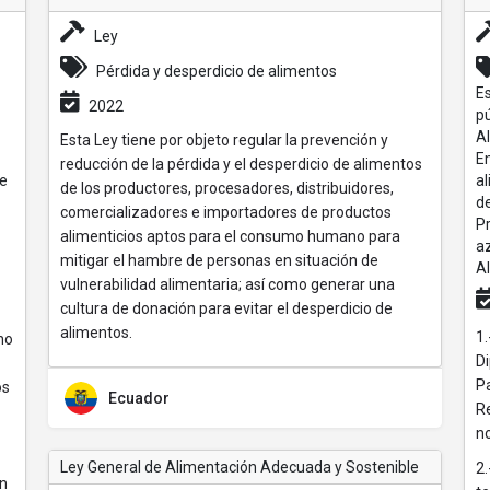
Ley
Pérdida y desperdicio de alimentos
E
2022
p
Al
Esta Ley tiene por objeto regular la prevención y
E
reducción de la pérdida y el desperdicio de alimentos
de
al
de los productores, procesadores, distribuidores,
de
comercializadores e importadores de productos
P
alimenticios aptos para el consumo humano para
az
mitigar el hambre de personas en situación de
Al
vulnerabilidad alimentaria; así como generar una
cultura de donación para evitar el desperdicio de
alimentos.
1
ho
Di
P
os
Ecuador
R
n
Ley General de Alimentación Adecuada y Sostenible
2.
en