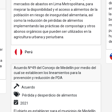
d
mercados de abastos en Lima Metropolitana, para
en
mejorar la disponibilidad y el acceso a alimentos de la
l
población en riesgo de inseguridad alimentaria, así
bi
como la reducción de pérdidas de alimentos
m
implementando las prácticas de compostaje y otros
pu
abonos orgánicos que pueden ser utilizados en la
h
agricultura urbana y periurbana.
de
er
Perú
la
 a
Acuerdo Nº49 del Concejo de Medellín por medio del
cual se establecen los lineamientos para la
prevención y reducción de PDA
Acuerdo
Pérdida y desperdicio de alimentos
2021
El objeto es establecer para el municipio de Medellín