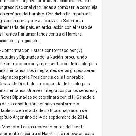
endrá como objetivo promover acciones desde el
ongreso Nacional vinculadas a combatir la compleja
oblemática del hambre. Con dicho fin impulsará
gislación que ayude a alcanzar la Soberanía
imentaria del país, en articulación con el resto de
os Frentes Parlamentarios contra el Hambre
cionales y regionales.
.- Conformación. Estará conformado por (7)
putadas y Diputados de la Nación, procurando
flejar la proporción y representación de los bloques
rlamentarios. Los integrantes de los grupos serán
signados por la Presidencia de la Honorable
ámara de Diputados a propuesta de los bloques
rlamentarios. Una vez integrados por los señores y
ñoras Diputadas se coordinará con el H. Senado a
n de su constitución definitiva conforme lo
tablecido en el acta de institucionalización del
pítulo Argentino del 4 de septiembre de 2014.
- Mandato. Los/as representantes del Frente
arlamentario contra el Hambre se renovaran cada