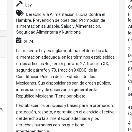
t
Ley
C
pr
Derecho a la Alimentación, Lucha Contra el
le
Hambre, Prevención de obesidad, Promoción de
alimentación saludable, Salud y Alimentación,
Al
Seguridad Alimentaria y Nutricional
l
na
2024
3
La presente Ley es reglamentaria del derecho a la
Di
alimentación adecuada, en los términos establecidos
re
en los artículos 4o., tercer párrafo; 27, fracción XX,
pa
segundo párrafo y 73, fracción XXIX-E, de la
de
Constitución Política de los Estados Unidos
C
Mexicanos. Sus disposiciones son de orden público,
pa
interés social y de observancia general en la
se
República Mexicana. Tiene por objeto:
fi
I. Establecer los principios y bases para la promoción,
es
r,
protección, respeto, y garantía en el ejercicio efectivo
Ca
del derecho a la alimentación adecuada y los
4.
derechos humanos con los que tiene
P
interdependencia;