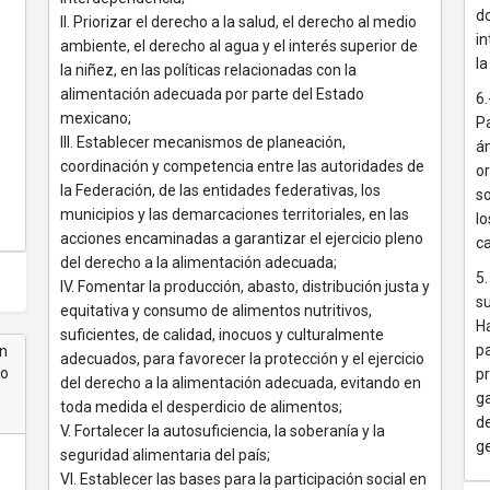
do
II. Priorizar el derecho a la salud, el derecho al medio
i
ambiente, el derecho al agua y el interés superior de
la
la niñez, en las políticas relacionadas con la
alimentación adecuada por parte del Estado
6.
mexicano;
P
III. Establecer mecanismos de planeación,
ám
coordinación y competencia entre las autoridades de
or
la Federación, de las entidades federativas, los
so
municipios y las demarcaciones territoriales, en las
lo
acciones encaminadas a garantizar el ejercicio pleno
c
del derecho a la alimentación adecuada;
5.
IV. Fomentar la producción, abasto, distribución justa y
su
equitativa y consumo de alimentos nutritivos,
H
suficientes, de calidad, inocuos y culturalmente
pa
ón
adecuados, para favorecer la protección y el ejercicio
lo
pr
del derecho a la alimentación adecuada, evitando en
g
toda medida el desperdicio de alimentos;
de
V. Fortalecer la autosuficiencia, la soberanía y la
ge
seguridad alimentaria del país;
VI. Establecer las bases para la participación social en