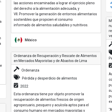
,
las acciones encaminadas a lograr el ejercicio pleno
del derecho a la alimentación adecuada, y
VII. Promover la generación de entornos alimentarios
sostenibles que propicien el consumo
Mo
a
informado de alimentos saludables y nutritivos.
nu
r
ve
n
México
a
Ordenanza de Recuperación y Rescate de Alimentos
Pé
en Mercados Mayoristas y de Abastos de Lima
de
Ordenanza
Ar
Pérdida y desperdicio de alimentos
co
pu
2022
su
Esta ordenanza tiene por objeto promover la
pu
recuperación de alimentos frescos de origen
ex
agropecuario, pesquero y acuícola aptos para el
"A
consumo humano en mercados mayoristas y