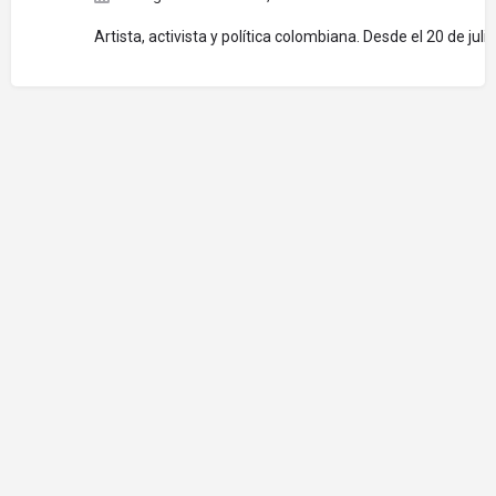
Artista, activista y política colombiana. Desde el 20 de 
© Frente Parlamentario Contra el Hambre de América Latina y el
Caribe